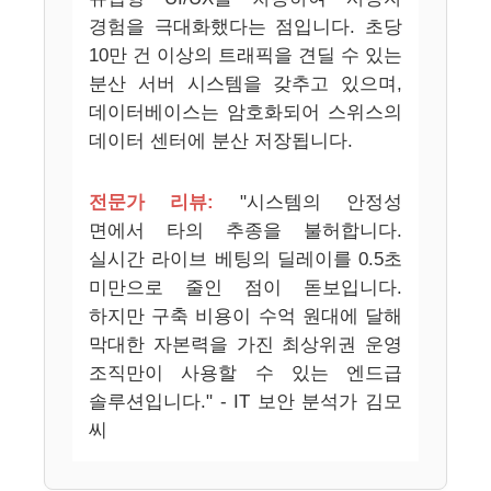
경험을 극대화했다는 점입니다. 초당
10만 건 이상의 트래픽을 견딜 수 있는
분산 서버 시스템을 갖추고 있으며,
데이터베이스는 암호화되어 스위스의
데이터 센터에 분산 저장됩니다.
전문가 리뷰:
"시스템의 안정성
면에서 타의 추종을 불허합니다.
실시간 라이브 베팅의 딜레이를 0.5초
미만으로 줄인 점이 돋보입니다.
하지만 구축 비용이 수억 원대에 달해
막대한 자본력을 가진 최상위권 운영
조직만이 사용할 수 있는 엔드급
솔루션입니다." - IT 보안 분석가 김모
씨