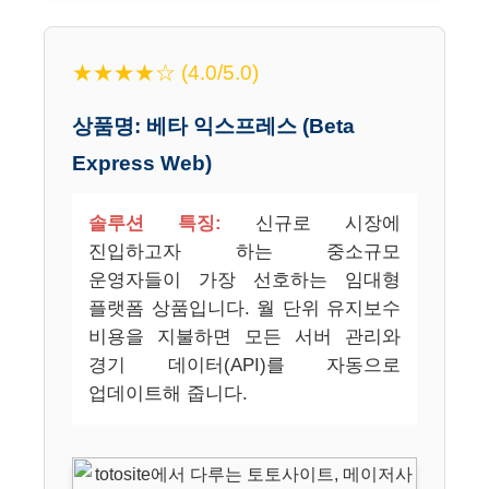
★★★★☆ (4.0/5.0)
상품명: 베타 익스프레스 (Beta
Express Web)
솔루션 특징:
신규로 시장에
진입하고자 하는 중소규모
운영자들이 가장 선호하는 임대형
플랫폼 상품입니다. 월 단위 유지보수
비용을 지불하면 모든 서버 관리와
경기 데이터(API)를 자동으로
업데이트해 줍니다.