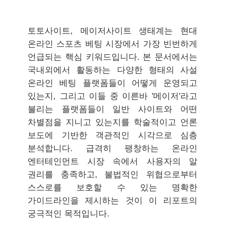
토토사이트, 메이저사이트 생태계는 현대
온라인 스포츠 베팅 시장에서 가장 빈번하게
언급되는 핵심 키워드입니다. 본 문서에서는
국내외에서 활동하는 다양한 형태의 사설
온라인 베팅 플랫폼들이 어떻게 운영되고
있는지, 그리고 이들 중 이른바 '메이저'라고
불리는 플랫폼들이 일반 사이트와 어떤
차별점을 지니고 있는지를 학술적이고 언론
보도에 기반한 객관적인 시각으로 심층
분석합니다. 급격히 팽창하는 온라인
엔터테인먼트 시장 속에서 사용자의 알
권리를 충족하고, 불법적인 위협으로부터
스스로를 보호할 수 있는 명확한
가이드라인을 제시하는 것이 이 리포트의
궁극적인 목적입니다.