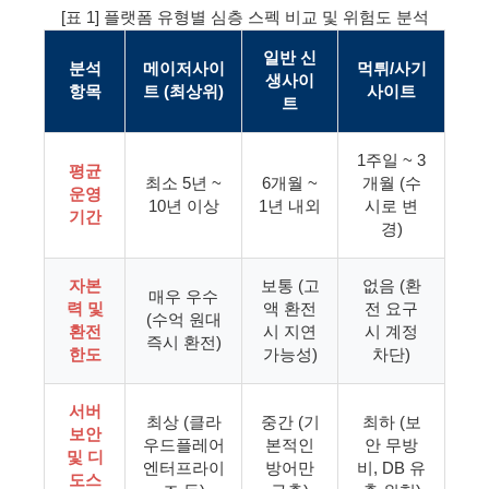
[표 1] 플랫폼 유형별 심층 스펙 비교 및 위험도 분석
일반 신
분석
메이저사이
먹튀/사기
생사이
항목
트 (최상위)
사이트
트
1주일 ~ 3
평균
최소 5년 ~
6개월 ~
개월 (수
운영
10년 이상
1년 내외
시로 변
기간
경)
자본
보통 (고
없음 (환
매우 우수
력 및
액 환전
전 요구
(수억 원대
환전
시 지연
시 계정
즉시 환전)
한도
가능성)
차단)
서버
최상 (클라
중간 (기
최하 (보
보안
우드플레어
본적인
안 무방
및 디
엔터프라이
방어만
비, DB 유
도스