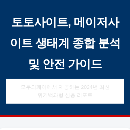
토토사이트, 메이저사
이트 생태계 종합 분석
및 안전 가이드
모두의페이에서 제공하는 2024년 최신
위키백과형 심층 리포트