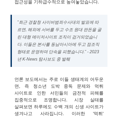
접근성을 기하급수적으로 높여놓았습니다.
"최근 경찰청 사이버범죄수사대의 발표에 따
르면, 해외에 서버를 두고 수조 원대 판돈을 굴
린 대형 메이저사이트 조직이 검거되었습니
다. 이들은 본사를 동남아시아에 두고 점조직
형태로 운영하며 단속을 피했습니다." - 2023
년 K-News 탐사보도 중 발췌
언론 보도에서는 주로 이들 생태계의 어두운
면, 즉 청소년 도박 중독 문제와 먹튀
사이트로 인한 서민들의 금전적 피해를
집중적으로 조명합니다. 시장 실태를
살펴보면 하루에도 수백 개의 신생 사이트가
생겨나고 사라집니다. 이러한 '먹튀'