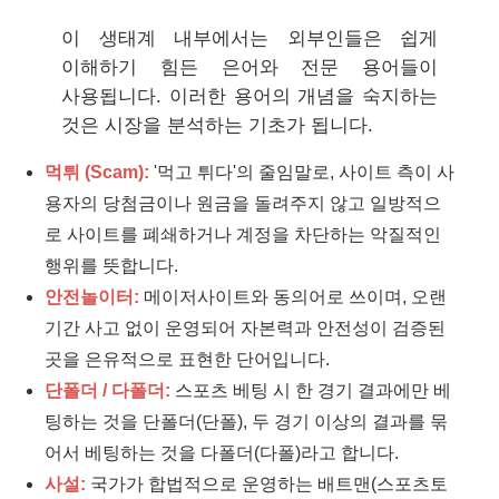
이 생태계 내부에서는 외부인들은 쉽게
이해하기 힘든 은어와 전문 용어들이
사용됩니다. 이러한 용어의 개념을 숙지하는
것은 시장을 분석하는 기초가 됩니다.
먹튀 (Scam):
'먹고 튀다'의 줄임말로, 사이트 측이 사
용자의 당첨금이나 원금을 돌려주지 않고 일방적으
로 사이트를 폐쇄하거나 계정을 차단하는 악질적인
행위를 뜻합니다.
안전놀이터:
메이저사이트와 동의어로 쓰이며, 오랜
기간 사고 없이 운영되어 자본력과 안전성이 검증된
곳을 은유적으로 표현한 단어입니다.
단폴더 / 다폴더:
스포츠 베팅 시 한 경기 결과에만 베
팅하는 것을 단폴더(단폴), 두 경기 이상의 결과를 묶
어서 베팅하는 것을 다폴더(다폴)라고 합니다.
사설:
국가가 합법적으로 운영하는 배트맨(스포츠토